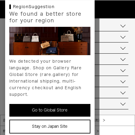
RegionSuggestion
We found a better store
for your region
お支払いについて
配送について
送料について
返品について
We detected your browser
language. Shop on Gallery Rare
サービス
Global Store (rare.gallery) for
international shipping, multi-
ヘルプ
currency checkout and English
お問い合わせ
support.
当店について
Go to Global Store
店舗一覧
販売規約（店頭販売）
Stay on Japan Site
特定商取引法に基づく表示
個人情報保護方針