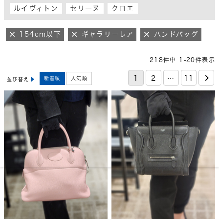
ルイヴィトン
セリーヌ
クロエ
154cm以下
ギャラリーレア
ハンドバッグ
218
件中
1
-
20
件表示
1
2
…
11
新着順
人気順
並び替え