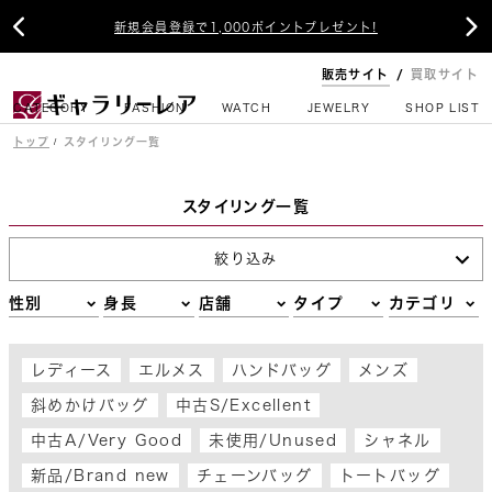
新規会員登録で1,000ポイントプレゼント!


新入荷アイテム毎日12時更新！
販売サイト
買取サイト
CATEGORY
FASHION
WATCH
JEWELRY
SHOP LIST
トップ
スタイリング一覧
スタイリング一覧
絞り込み
性別
身長
店舗
タイプ
カテゴリ
レディース
エルメス
ハンドバッグ
メンズ
斜めかけバッグ
中古S/Excellent
中古A/Very Good
未使用/Unused
シャネル
新品/Brand new
チェーンバッグ
トートバッグ