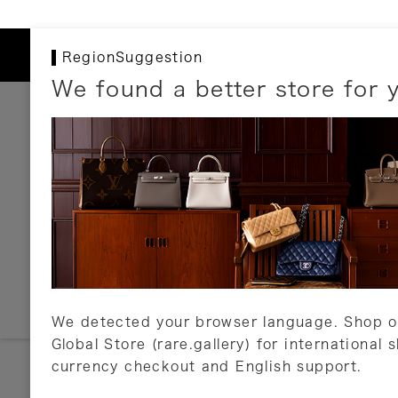
RegionSuggestion
We found a better store for 
お支払いについて
以下のお支払方法が利用可能です。
クレジットカード
ショッピングローン
銀行振込・郵便振替
代金引換
Amazon Pay
PayPay
auPay
メルペイ
店頭支払い
We detected your browser language. Shop o
Global Store (rare.gallery) for international 
詳しくはこちら
currency checkout and English support.