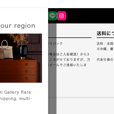
your region
配送について
送料に
配送業者：佐川急便・ゆうパック
送料：全国
※沖縄、離
ご注文確認（銀行振込の場合はご入金確認）から3
営業日以内のご出荷をこころがけておりますが、万
代金引換の
が一出荷が遅れる場合はメールでご連絡いたしま
す。
詳しくはこちら
n Gallery Rare
shipping, multi-