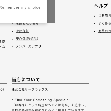
サービス
ヘルプ
Remember my choice
3日
ギフトラッピング
ご利用
店舗お取り寄せ
よくあ
時計保証
商品の
安心保証(返品)
る商
メンバーズアプリ
とな
当店について
00）
株式会社サークラックス
～Find Your Something Special～
「お客様にとって特別なものとは何か」を追求し、
皆様の特別な存在になれるよう挑戦していきます。