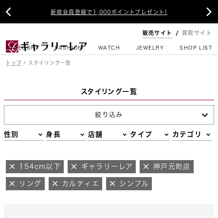


新規会員登録で1,000ポイントプレゼント!
販売サイト
買取サイト
CATEGORY
FASHION
WATCH
JEWELRY
SHOP LIST
トップ
スタイリング一覧
スタイリング一覧
絞り込み
性別
身長
店舗
タイプ
カテゴリ
154cm以下
ギャラリーレア
神戸元町店
リング
カルティエ
シンプル