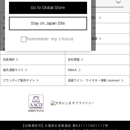
当店について
Go to Global Store
店舗一覧
販売規約（店頭販売）
Stay on Japan Site
特定商取引法に基づく表示
個人情報保護方針
グローバルプライバシーポリシー
コンプライアンス憲章
Remember my choice
反社会的勢力に対する基本方針
腐敗防止
会員規約
会社情報
海外通販サイト
NBAA
ブランディア販売サイト
高級ワイン・ウイスキー通販 moment
【古物商許可】
大阪府公安委員会 第621111601117号