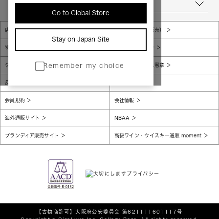
当店について
Go to Global Store
店舗一覧
販売規約（店頭販売）
Stay on Japan Site
特定商取引法に基づく表示
個人情報保護方針
グローバルプライバシーポリシー
コンプライアンス憲章
Remember my choice
反社会的勢力に対する基本方針
腐敗防止
会員規約
会社情報
海外通販サイト
NBAA
ブランディア販売サイト
高級ワイン・ウイスキー通販 moment
【古物商許可】
大阪府公安委員会 第621111601117号