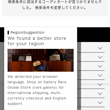
検索条件に該当するコーディネートが見つかりませんで
した。 検索条件を変更してください。
RegionSuggestion
We found a better store
for your region
お支払いについて
配送について
送料について
返品について
We detected your browser
language. Shop on Gallery Rare
サービス
Global Store (rare.gallery) for
international shipping, multi-
ヘルプ
currency checkout and English
お問い合わせ
support.