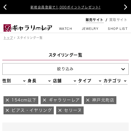


新規会員登録で1,000ポイントプレゼント!
販売サイト
買取サイト
CATEGORY
FASHION
WATCH
JEWELRY
SHOP LIST
トップ
スタイリング一覧
スタイリング一覧
絞り込み
性別
身長
店舗
タイプ
カテゴリ
154cm以下
ギャラリーレア
神戸元町店
ピアス・イヤリング
セリーヌ