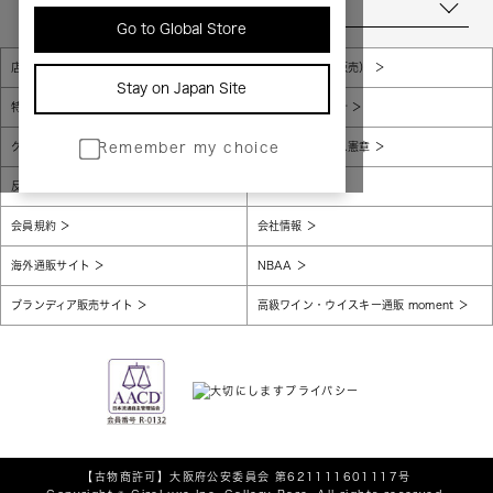
当店について
Go to Global Store
店舗一覧
販売規約（店頭販売）
Stay on Japan Site
特定商取引法に基づく表示
個人情報保護方針
グローバルプライバシーポリシー
コンプライアンス憲章
Remember my choice
反社会的勢力に対する基本方針
腐敗防止
会員規約
会社情報
海外通販サイト
NBAA
ブランディア販売サイト
高級ワイン・ウイスキー通販 moment
【古物商許可】
大阪府公安委員会 第621111601117号