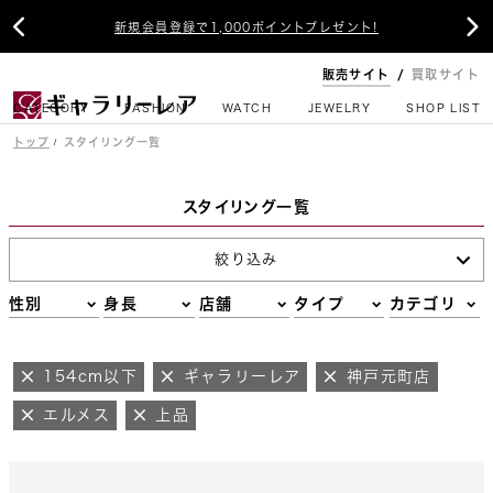


新規会員登録で1,000ポイントプレゼント!
販売サイト
買取サイト
CATEGORY
FASHION
WATCH
JEWELRY
SHOP LIST
トップ
スタイリング一覧
スタイリング一覧
絞り込み
性別
身長
店舗
タイプ
カテゴリ
154cm以下
ギャラリーレア
神戸元町店
エルメス
上品