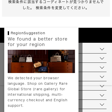
検索条件に該当するコーディネートが見つかりませんで
した。 検索条件を変更してください。
RegionSuggestion
We found a better store
for your region
お支払いについて
配送について
送料について
返品について
We detected your browser
language. Shop on Gallery Rare
サービス
Global Store (rare.gallery) for
international shipping, multi-
ヘルプ
currency checkout and English
お問い合わせ
support.