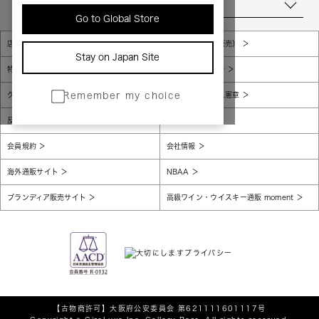
当店について
Go to Global Store
店舗一覧
販売規約（店頭販売）
Stay on Japan Site
特定商取引法に基づく表示
個人情報保護方針
グローバルプライバシーポリシー
コンプライアンス憲章
Remember my choice
反社会的勢力に対する基本方針
腐敗防止
会員規約
会社情報
海外通販サイト
NBAA
ブランディア販売サイト
高級ワイン・ウイスキー通販 moment
【古物商許可】
大阪府公安委員会 第621111601117号