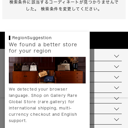
検索条件に該当するコーディネートが見つかりませんで
した。 検索条件を変更してください。
RegionSuggestion
We found a better store
for your region
お支払いについて
配送について
送料について
返品について
We detected your browser
language. Shop on Gallery Rare
サービス
Global Store (rare.gallery) for
international shipping, multi-
ヘルプ
currency checkout and English
お問い合わせ
support.