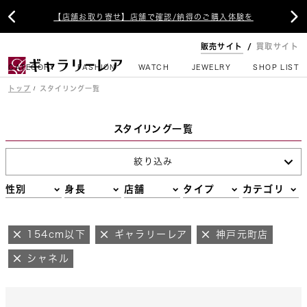


【店舗お取り寄せ】店舗で確認/納得のご購入体験を
販売サイト
買取サイト
CATEGORY
FASHION
WATCH
JEWELRY
SHOP LIST
トップ
スタイリング一覧
スタイリング一覧
絞り込み
性別
身長
店舗
タイプ
カテゴリ
154cm以下
ギャラリーレア
神戸元町店
シャネル