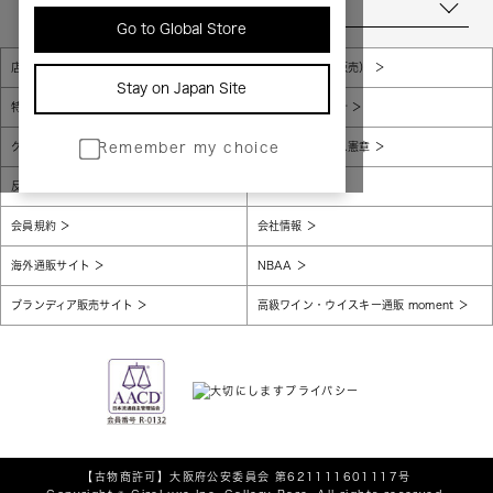
当店について
Go to Global Store
店舗一覧
販売規約（店頭販売）
Stay on Japan Site
特定商取引法に基づく表示
個人情報保護方針
グローバルプライバシーポリシー
コンプライアンス憲章
Remember my choice
反社会的勢力に対する基本方針
腐敗防止
会員規約
会社情報
海外通販サイト
NBAA
ブランディア販売サイト
高級ワイン・ウイスキー通販 moment
【古物商許可】
大阪府公安委員会 第621111601117号