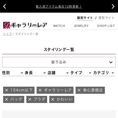


新入荷アイテム毎日12時更新！
販売サイト
買取サイト
CATEGORY
FASHION
WATCH
JEWELRY
SHOP LIST
トップ
スタイリング一覧
スタイリング一覧
絞り込み
性別
身長
店舗
タイプ
カテゴリ
154cm以下
ギャラリーレア
東心斎橋店
バッグ
プラダ
かわいい