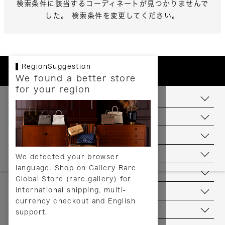
検索条件に該当するコーディネートが見つかりませんで
した。 検索条件を変更してください。
RegionSuggestion
We found a better store
for your region
お支払いについて
配送について
送料について
返品について
We detected your browser
language. Shop on Gallery Rare
サービス
Global Store (rare.gallery) for
international shipping, multi-
ヘルプ
currency checkout and English
お問い合わせ
support.