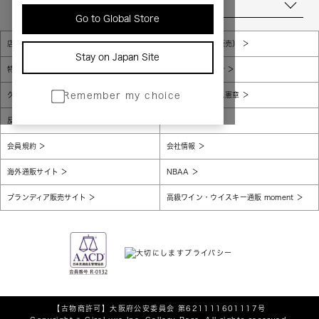
当店について
Go to Global Store
店舗一覧
販売規約（店頭販売）
Stay on Japan Site
特定商取引法に基づく表示
個人情報保護方針
グローバルプライバシーポリシー
コンプライアンス憲章
Remember my choice
反社会的勢力に対する基本方針
腐敗防止
会員規約
会社情報
海外通販サイト
NBAA
ブランディア販売サイト
高級ワイン・ウイスキー通販 moment
【古物商許可】
大阪府公安委員会 第621111601117号