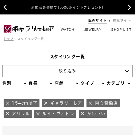


新規会員登録で1,000ポイントプレゼント!
販売サイト
買取サイト
CATEGORY
FASHION
WATCH
JEWELRY
SHOP LIST
トップ
スタイリング一覧
スタイリング一覧
絞り込み
性別
身長
店舗
タイプ
カテゴリ
154cm以下
ギャラリーレア
東心斎橋店
アパレル
ルイ・ヴィトン
かわいい