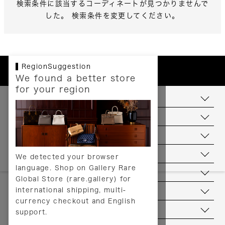
検索条件に該当するコーディネートが見つかりませんで
した。 検索条件を変更してください。
RegionSuggestion
We found a better store
for your region
お支払いについて
配送について
送料について
返品について
We detected your browser
language. Shop on Gallery Rare
サービス
Global Store (rare.gallery) for
international shipping, multi-
ヘルプ
currency checkout and English
お問い合わせ
support.