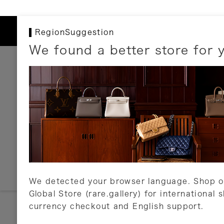
RegionSuggestion
We found a better store for 
お支払いについて
以下のお支払方法が利用可能です。
クレジットカード
ショッピングローン
銀行振込・郵便振替
代金引換
Amazon Pay
PayPay
auPay
メルペイ
店頭支払い
We detected your browser language. Shop o
Global Store (rare.gallery) for international 
詳しくはこちら
currency checkout and English support.