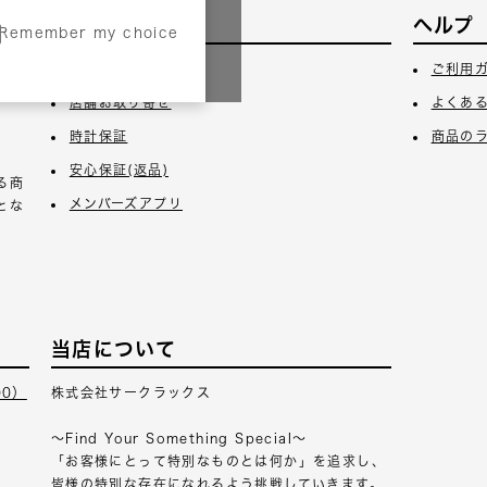
サービス
ヘルプ
Remember my choice
3日
ギフトラッピング
ご利用
店舗お取り寄せ
よくあ
時計保証
商品の
安心保証(返品)
る商
メンバーズアプリ
とな
当店について
00）
株式会社サークラックス
～Find Your Something Special～
「お客様にとって特別なものとは何か」を追求し、
皆様の特別な存在になれるよう挑戦していきます。