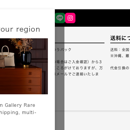
your region
配送について
送料に
配送業者：佐川急便・ゆうパック
送料：全国
※沖縄、離
ご注文確認（銀行振込の場合はご入金確認）から3
営業日以内のご出荷をこころがけておりますが、万
代金引換の
が一出荷が遅れる場合はメールでご連絡いたしま
す。
詳しくはこちら
n Gallery Rare
shipping, multi-