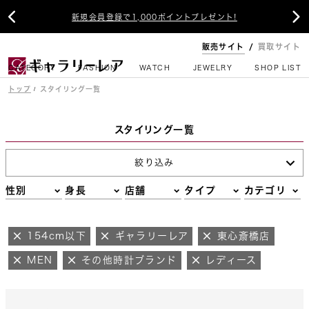


新規会員登録で1,000ポイントプレゼント!
販売サイト
買取サイト
CATEGORY
FASHION
WATCH
JEWELRY
SHOP LIST
トップ
スタイリング一覧
スタイリング一覧
絞り込み
性別
身長
店舗
タイプ
カテゴリ
154cm以下
ギャラリーレア
東心斎橋店
MEN
その他時計ブランド
レディース