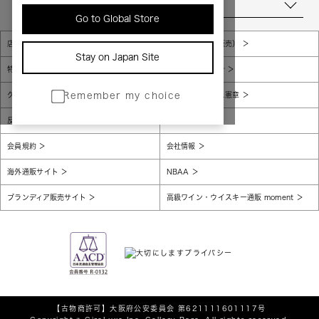
当店について
Go to Global Store
店舗一覧
販売規約（店頭販売）
Stay on Japan Site
特定商取引法に基づく表示
個人情報保護方針
グローバルプライバシーポリシー
コンプライアンス憲章
Remember my choice
反社会的勢力に対する基本方針
腐敗防止
会員規約
会社情報
海外通販サイト
NBAA
ブランディア販売サイト
高級ワイン・ウイスキー通販 moment
【古物商許可】
大阪府公安委員会 第621111601117号