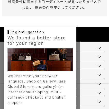
検索条件に該当するコーディネートが見つかりませんで
した。 検索条件を変更してください。
RegionSuggestion
We found a better store
for your region
お支払いについて
配送について
送料について
返品について
We detected your browser
language. Shop on Gallery Rare
サービス
Global Store (rare.gallery) for
international shipping, multi-
ヘルプ
currency checkout and English
お問い合わせ
support.