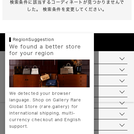
検索条件に該当するコーディネートが見つかりませんで
した。 検索条件を変更してください。
RegionSuggestion
We found a better store
for your region
お支払いについて
配送について
送料について
返品について
We detected your browser
language. Shop on Gallery Rare
サービス
Global Store (rare.gallery) for
international shipping, multi-
ヘルプ
currency checkout and English
お問い合わせ
support.