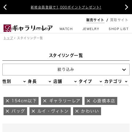


新規会員登録で1,000ポイントプレゼント!
販売サイト
買取サイト
CATEGORY
FASHION
WATCH
JEWELRY
SHOP LIST
トップ
スタイリング一覧
スタイリング一覧
絞り込み
性別
身長
店舗
タイプ
カテゴリ
154cm以下
ギャラリーレア
心斎橋本店
バッグ
ルイ・ヴィトン
かわいい