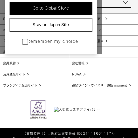
当店について
Go to Global Store
店舗一覧
販売規約（店頭販売）
Stay on Japan Site
特定商取引法に基づく表示
個人情報保護方針
グローバルプライバシーポリシー
コンプライアンス憲章
Remember my choice
反社会的勢力に対する基本方針
腐敗防止
会員規約
会社情報
海外通販サイト
NBAA
ブランディア販売サイト
高級ワイン・ウイスキー通販 moment
【古物商許可】
大阪府公安委員会 第621111601117号