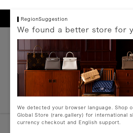
RegionSuggestion
We found a better store for 
お支払いについて
以下のお支払方法が利用可能です。
クレジットカード
ショッピングローン
銀行振込・郵便振替
代金引換
Amazon Pay
PayPay
auPay
メルペイ
店頭支払い
We detected your browser language. Shop o
Global Store (rare.gallery) for international 
詳しくはこちら
currency checkout and English support.