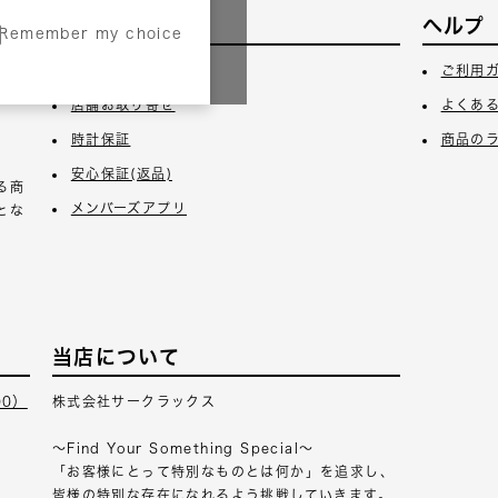
サービス
ヘルプ
Remember my choice
3日
ギフトラッピング
ご利用
店舗お取り寄せ
よくあ
時計保証
商品の
安心保証(返品)
る商
メンバーズアプリ
とな
当店について
00）
株式会社サークラックス
～Find Your Something Special～
「お客様にとって特別なものとは何か」を追求し、
皆様の特別な存在になれるよう挑戦していきます。