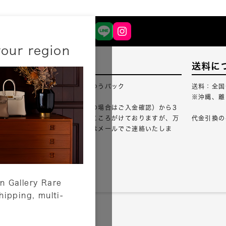
your region
配送について
送料に
配送業者：佐川急便・ゆうパック
送料：全国
※沖縄、離
ご注文確認（銀行振込の場合はご入金確認）から3
営業日以内のご出荷をこころがけておりますが、万
代金引換の
が一出荷が遅れる場合はメールでご連絡いたしま
す。
詳しくはこちら
n Gallery Rare
shipping, multi-