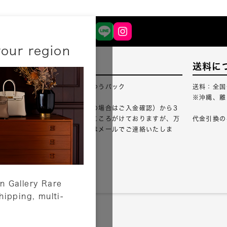
your region
配送について
送料に
配送業者：佐川急便・ゆうパック
送料：全国
※沖縄、離
ご注文確認（銀行振込の場合はご入金確認）から3
営業日以内のご出荷をこころがけておりますが、万
代金引換の
が一出荷が遅れる場合はメールでご連絡いたしま
す。
詳しくはこちら
n Gallery Rare
shipping, multi-