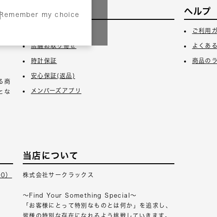
サービス
ヘルプ
Remember my choice
3日
ギフトラッピング
ご利用
店舗お取り寄せ
よくあ
時計保証
商品の
安心保証(返品)
る商
メンバーズアプリ
とな
当店について
00）
株式会社サークラックス
～Find Your Something Special～
「お客様にとって特別なものとは何か」を追求し、
皆様の特別な存在になれるよう挑戦していきます。