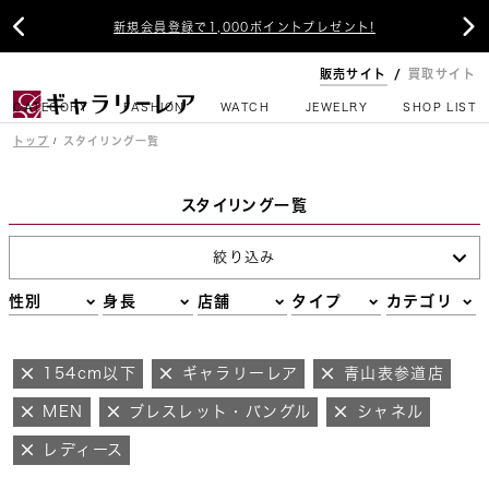


新規会員登録で1,000ポイントプレゼント!
販売サイト
買取サイト
CATEGORY
FASHION
WATCH
JEWELRY
SHOP LIST
トップ
スタイリング一覧
スタイリング一覧
絞り込み
性別
身長
店舗
タイプ
カテゴリ
154cm以下
ギャラリーレア
青山表参道店
MEN
ブレスレット・バングル
シャネル
レディース