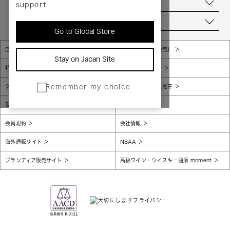
お問い合わせ
support.
当店について
Go to Global Store
店舗一覧
販売規約（店頭販売）
Stay on Japan Site
特定商取引法に基づく表示
個人情報保護方針
グローバルプライバシーポリシー
コンプライアンス憲章
Remember my choice
反社会的勢力に対する基本方針
腐敗防止
会員規約
会社情報
海外通販サイト
NBAA
ブランディア販売サイト
高級ワイン・ウイスキー通販 moment