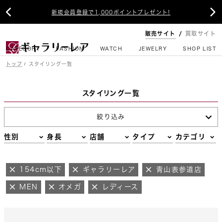


新規会員登録で1,000ポイントプレゼント!
販売サイト
買取サイト
CATEGORY
FASHION
WATCH
JEWELRY
SHOP LIST
トップ
スタイリング一覧
スタイリング一覧
絞り込み
性別
身長
店舗
タイプ
カテゴリ
154cm以下
ギャラリーレア
青山表参道店
MEN
オメガ
レディース