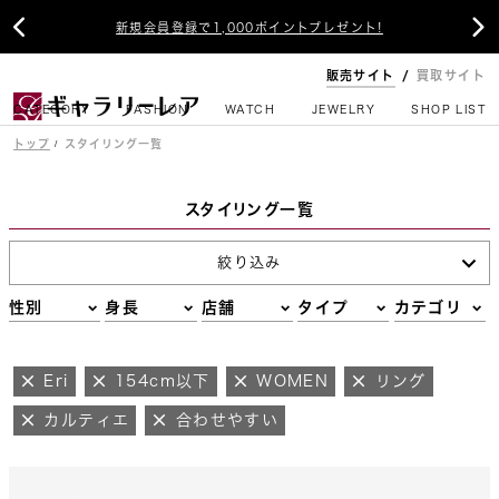


新規会員登録で1,000ポイントプレゼント!
販売サイト
買取サイト
CATEGORY
FASHION
WATCH
JEWELRY
SHOP LIST
トップ
スタイリング一覧
スタイリング一覧
絞り込み
性別
身長
店舗
タイプ
カテゴリ
Eri
154cm以下
WOMEN
リング
カルティエ
合わせやすい