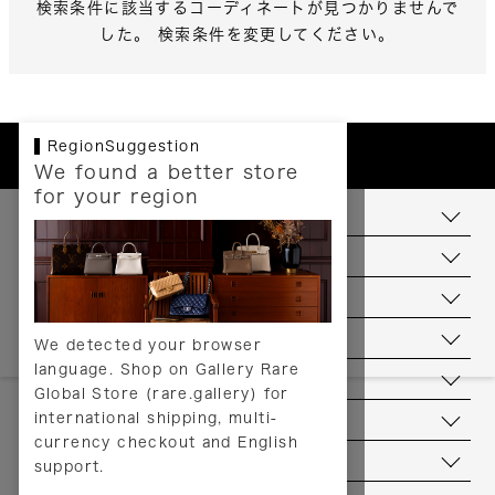
検索条件に該当するコーディネートが見つかりませんで
した。 検索条件を変更してください。
RegionSuggestion
We found a better store
for your region
お支払いについて
配送について
送料について
返品について
We detected your browser
language. Shop on Gallery Rare
サービス
Global Store (rare.gallery) for
international shipping, multi-
ヘルプ
currency checkout and English
お問い合わせ
support.