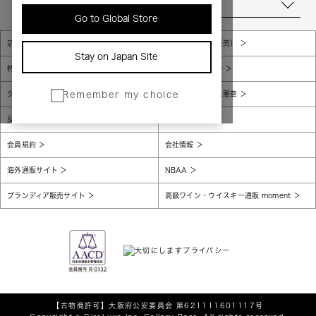
当店について
Go to Global Store
店舗一覧
販売規約（店頭販売）
Stay on Japan Site
特定商取引法に基づく表示
個人情報保護方針
グローバルプライバシーポリシー
コンプライアンス憲章
Remember my choice
反社会的勢力に対する基本方針
腐敗防止
会員規約
会社情報
海外通販サイト
NBAA
ブランディア販売サイト
高級ワイン・ウイスキー通販 moment
【古物商許可】
大阪府公安委員会 第621111601117号