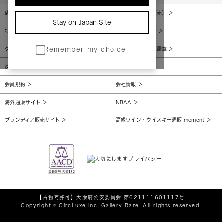
店舗一覧
販売規約（店頭販売）
Stay on Japan Site
特定商取引法に基づく表示
個人情報保護方針
グローバルプライバシーポリシー
コンプライアンス憲章
Remember my choice
反社会的勢力に対する基本方針
腐敗防止
会員規約
会社情報
海外通販サイト
NBAA
ブランディア販売サイト
高級ワイン・ウイスキー通販 moment
【古物商許可】
大阪府公安委員会 第621111601117号
Copyright © CircLuxe Inc. Gallery Rare. All rights reserved.