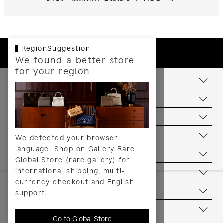
RegionSuggestion
We found a better store
for your region
お支払いについて
配送について
送料について
返品について
We detected your browser
language. Shop on Gallery Rare
サービス
Global Store (rare.gallery) for
international shipping, multi-
ヘルプ
currency checkout and English
お問い合わせ
support.
当店について
Go to Global Store