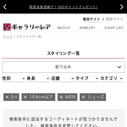


新規会員登録で1,000ポイントプレゼント!
販売サイト
買取サイト
CATEGORY
FASHION
WATCH
JEWELRY
SHOP LIST
トップ
スタイリング一覧
スタイリング一覧
絞り込み
性別
身長
店舗
タイプ
カテゴリ
Eri
154cm以下
MEN
シューズ
検索条件に該当するコーディネートが見つかりませんで
した。 検索条件を変更してください。