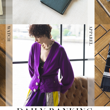
WATCH
APPAREL