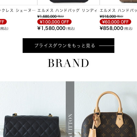
ックレス シェーヌダ
エルメス ハンドバッグ リンディ
エルメス ハンドバ
ロックPM
¥1,680,000
¥918,000
(税込)
(税込)
FF
¥100,000 OFF
¥60,000 OFF
¥1,580,000
¥858,000
(税込)
(税込)
(税込)
プライスダウンをもっと見る
BRAND
LOUIS VUITTON