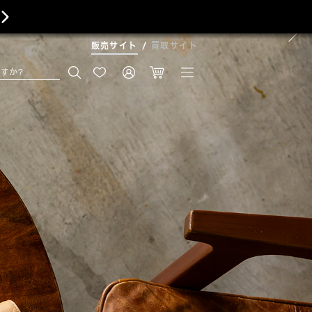

販売サイト
買取サイト
すか?