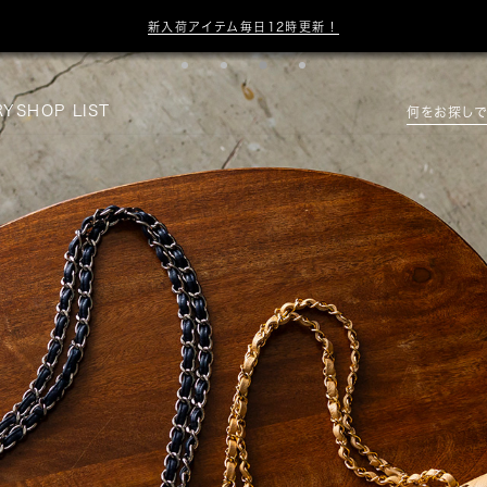

【店舗お取り寄せ】店舗で確認/納得のご購入体験を
この条件で絞り込む
RY
SHOP LIST
何をお探しで