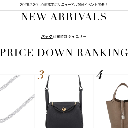
2026.7.29
2026.7.30
令和８年熊本地震による配送遅延に関するご案内
心斎橋本店リニューアル記念イベント開催！
NEW ARRIVALS
バッグ
財布
時計
ジュエリー
PRICE DOWN RANKIN
3
4